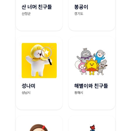
산 너머 친구들
봉공이
산청군
경기도
성나미
해별이와 친구들
성남시
동해시