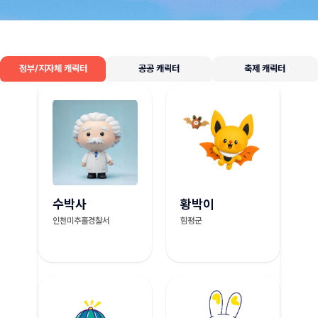
정부/지자체 캐릭터
공공 캐릭터
축제 캐릭터
수박사
황박이
인천미추홀경찰서
함평군