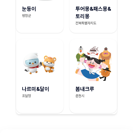
눈동이
투어몽&패스몽&
토리몽
평창군
전북특별자치도
나르미&달이
봄내크루
조달청
춘천시