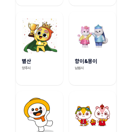
별산
향이&몽이
양주시
남원시